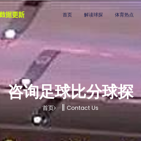
首页
解读球探
体育热点
咨询足球比分球探
首页
Contact Us