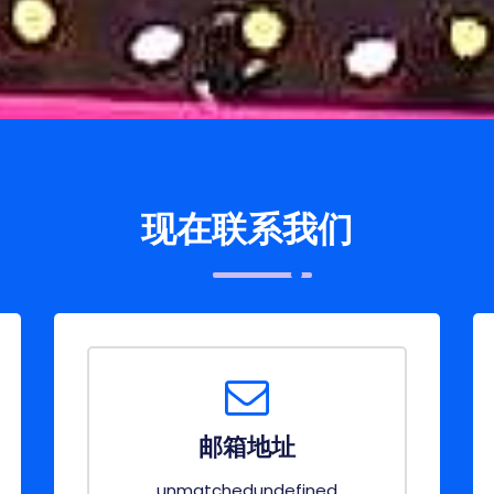
现在联系我们
邮箱地址
unmatchedundefined