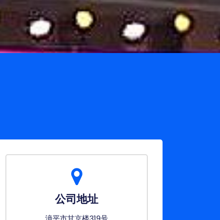
公司地址
漳平市甘京楼319号