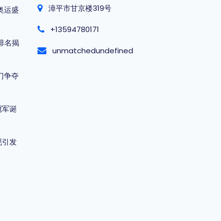
漳平市甘京楼319号
奥运盛
+13594780171
排名揭
unmatchedundefined
门争夺
冠军诞
现引发