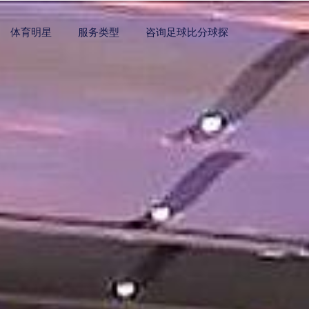
体育明星
服务类型
咨询足球比分球探