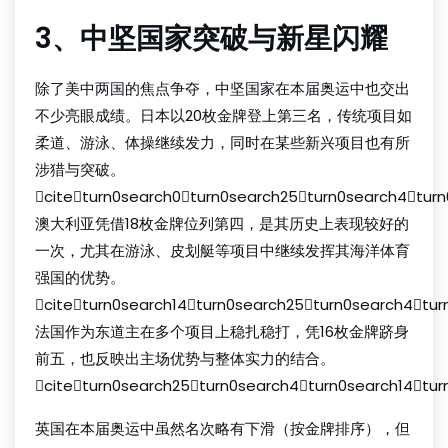
3、中坚国家突破与新星闪耀
除了美中两国的焦点争夺，中坚国家在本届奥运中也交出
不少亮眼成绩。日本以20枚金牌登上第三名，传统项目如
柔道、游泳、体操继续发力，同时在某些新兴项目也有所
涉猎与突破。
citeturn0search0turn0search25turn0search4tur
澳大利亚凭借18枚金牌位列第四，是其历史上表现较好的
一次，尤其在游泳、皮划艇等项目中继续发挥其海洋体育
强国的优势。
citeturn0search14turn0search25turn0search4tur
法国作为东道主在多个项目上稳扎稳打，凭16枚金牌跻身
前五，也反映出主场优势与整体实力的结合。
citeturn0search25turn0search4turn0search14tur
英国在本届奥运中虽然名次略有下滑（按金牌排序），但