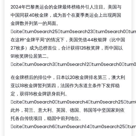
2024年巴黎奥运会的金牌最终榜格外引人注目。美国与
中国同获40枚金牌，成为首个在夏季奥运会上出现两国
金牌数并列第一的局面。
citeturn0search25turn0search23turn0search0tu
在这种“金牌平局”的情况下，美国凭借44枚银牌（比中国
27枚多）成为总榜首位，合计获得126枚奖牌，而中国以
91枚奖牌位居第二。
citeturn0search3turn0search12turn0search0turn
在金牌榜后的排位中，日本以20枚金牌排名第三，澳大利
亚以18枚金牌暂列第四，法国作为东道主条件下发挥稳
定，获得16枚金牌跻身前列。
citeturn0search0turn0search4turn0search25turn
此外，荷兰、意大利、英国、德国、韩国等中坚国家则依
托各自传统项目，稳固中前列地位。
citeturn0search6turn0search14turn0search25tu