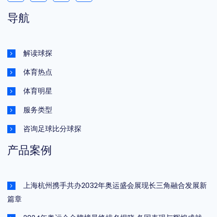
导航
解读球探
体育热点
体育明星
服务类型
咨询足球比分球探
产品案例
上海杭州携手共办2032年奥运盛会展现长三角融合发展新
篇章