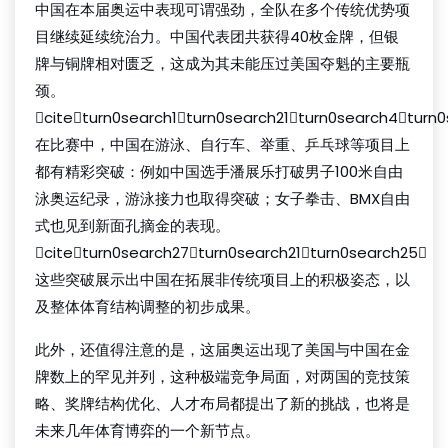
中国在本届奥运中表现可谓强劲，全队在多个传统优势项
目继续延续统治力。中国代表团共获得40枚金牌，但银
牌与铜牌相对匮乏，这成为其未能压过美国夺魁的主要瓶
颈。
citeturn0search1turn0search21turn0search4turn
在比赛中，中国在游泳、自行车、举重、乒乓球等项目上
都有精彩突破：例如中国选手潘展乐打破男子100米自由
泳奥运纪录，游泳接力也取得突破；女子拳击、BMX自由
式也见到新面孔摘金的表现。
citeturn0search27turn0search21turn0search25
这些突破展示出中国在拓展非传统项目上的积极姿态，以
及整体体育结构调整的初步成果。
此外，还值得注意的是，这届奥运出现了美国与中国在金
牌数上的罕见并列，这种极端竞争局面，对两国的竞技策
略、奖牌结构优化、人才布局都提出了新的挑战，也将是
未来几年体育博弈的一个新节点。