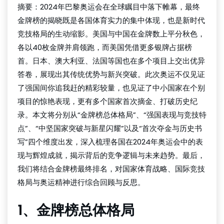
摘要：2024年巴黎奥运会在全球瞩目中落下帷幕，最终
金牌榜的揭晓既是各国体育实力的集中体现，也是新时代
竞技格局的生动缩影。美国与中国在金牌数上平分秋色，
各以40枚金牌并肩领跑，而美国凭借更多银牌占据榜
首。日本、澳大利亚、法国等国也在多个项目上交出优异
答卷，展现出其传统优势与新兴突破。此次奥运不仅见证
了强国间你追我赶的精彩较量，也见证了中小国家在个别
项目的惊艳表现，更有多个国家首次摘金、打破历史纪
录。本文将分别从“金牌榜总体格局”、“强国表现与竞技特
点”、“中坚国家突破与新星闪耀”以及“首次夺金与历史书
写”四个维度出发，深入梳理各国在2024年奥运会中的表
现与辉煌成就，揭示背后的竞争逻辑与未来趋势。最后，
我们将结合金牌榜最终排名，对国家体育战略、国际竞技
格局与奥运精神进行综合回顾与反思。
1、金牌榜总体格局