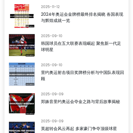
2025-11-12
2024年奥运会金牌榜最终排名揭晓 各国表现
与辉煌成就一览
2025-09-10
韩国球员在五大联赛表现崛起 聚焦新一代足
球明星
2025-09-10
里约奥运射击项目奖牌榜分析与中国队表现回
顾
2025-09-09
郑姝音里约奥运会夺金之路与背后故事揭秘
2025-09-09
英超转会风云再起 多家豪门争夺顶级球星