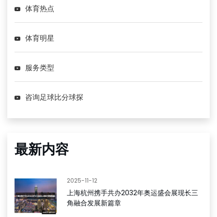
体育热点
体育明星
服务类型
咨询足球比分球探
最新内容
2025-11-12
上海杭州携手共办2032年奥运盛会展现长三
角融合发展新篇章