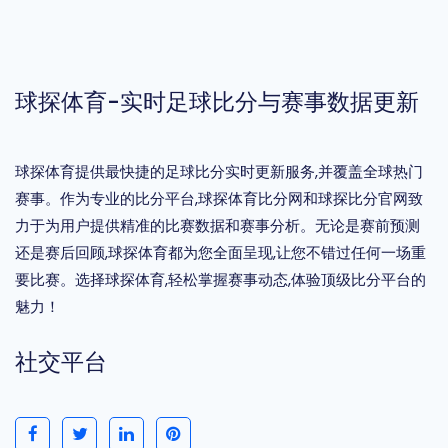
球探体育-实时足球比分与赛事数据更新
球探体育提供最快捷的足球比分实时更新服务,并覆盖全球热门
赛事。作为专业的比分平台,球探体育比分网和球探比分官网致
力于为用户提供精准的比赛数据和赛事分析。无论是赛前预测
还是赛后回顾,球探体育都为您全面呈现,让您不错过任何一场重
要比赛。选择球探体育,轻松掌握赛事动态,体验顶级比分平台的
魅力！
社交平台