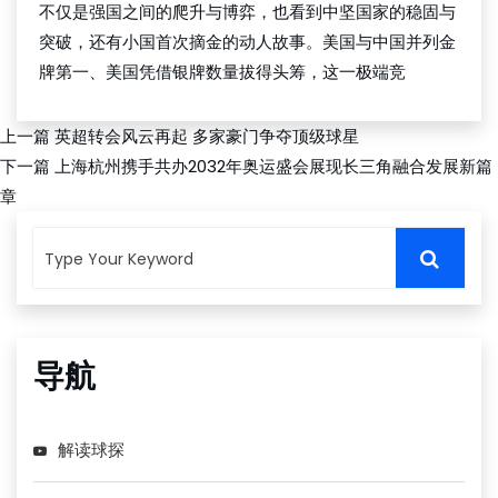
不仅是强国之间的爬升与博弈，也看到中坚国家的稳固与
突破，还有小国首次摘金的动人故事。美国与中国并列金
牌第一、美国凭借银牌数量拔得头筹，这一极端竞
上一篇
英超转会风云再起 多家豪门争夺顶级球星
下一篇
上海杭州携手共办2032年奥运盛会展现长三角融合发展新篇
章
导航
解读球探