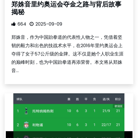
郑姝音里约奥运会夺金之路与背后故事
揭秘
664
2025-09-09
郑姝音，作为中国跆拳道的代表性人物之一，凭借着坚
韧的毅力和出色的技战术水平，在2016年里约奥运会上
夺得了女子57公斤级的金牌。这不仅是她个人职业生涯
的巅峰时刻，也为中国跆拳道再添荣誉。本文将从郑姝
音...