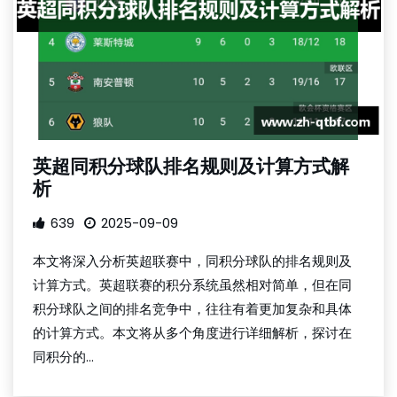
英超同积分球队排名规则及计算方式解
析
639
2025-09-09
本文将深入分析英超联赛中，同积分球队的排名规则及
计算方式。英超联赛的积分系统虽然相对简单，但在同
积分球队之间的排名竞争中，往往有着更加复杂和具体
的计算方式。本文将从多个角度进行详细解析，探讨在
同积分的...