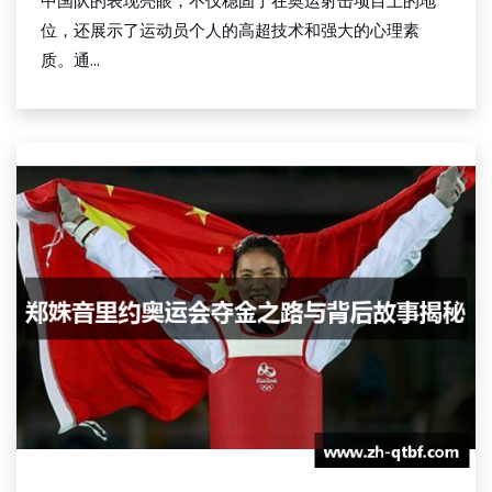
中国队的表现亮眼，不仅稳固了在奥运射击项目上的地
位，还展示了运动员个人的高超技术和强大的心理素
质。通...