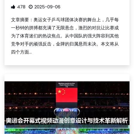
478
2025-09-06
文章摘要：奥运女子乒乓球团体决赛的舞台上，几乎每
一秒钟的拼搏都充满了无限悬念，激烈的对抗让比赛成
为了体育迷们的热议焦点。从中国队的强大阵容到其他
竞争对手的顽强反击，金牌的归属悬而未决。本文将从
四个方面...