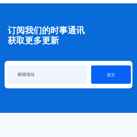
订阅我们的时事通讯
获取更多更新
提交