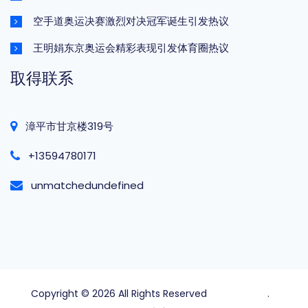
空手道奥运决赛激烈对决冠军诞生引发热议
王明娟东京奥运会精彩表现引发体育圈热议
取得联系
漳平市甘京楼319号
+13594780171
unmatchedundefined
Copyright © 2026 All Rights Reserved
球探比分官网
.