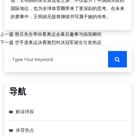
说，王明娟的东京奥运会之旅，不仅提升了中国跳水队的
国际地位，也为全球体育圈带来了更深刻的思考。在未来
的赛事中，王明娟无疑将继续书写属于她的传奇。
上一篇
憨豆先生带你看奥运会幕后趣事与搞笑瞬间
下一篇
空手道奥运决赛激烈对决冠军诞生引发热议
导航
解读球探
体育热点