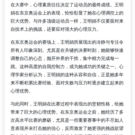
在大赛中，心理素质往往决定了运动员的最终成绩。王明
娟在东京奥运会上的表现，恰恰彰显了她在心理调控上的
巨大优势。与许多顶级运动员一样，王明娟不仅要面对来
自技术上的挑战，还要应对强大的心理压力。
在东京奥运会的赛场上，王明娟所展现出的冷静与专注令
所有人印象深刻。尤其是在关键的决赛时刻，她能够快速
调整自己的心态，抛开外界的干扰，集中精力完成每一
跳。这种高度的自我控制力，成为她成功的关键之一。心
理学家分析认为，王明娟的这种从容和自信，正是她多年
来不断积累比赛经验、面对失败与压力时逐步建立起来的
心理优势。
与此同时，王明娟在比赛过程中表现出的坚韧性格，给她
带来了巨大的心理优势。在东京奥运会之前，她经历了多
次高水平比赛的磨砺，尤其是一些重要赛事中的不尽如人
意表现并未打击她的信心，反而激发了她更强的挑战欲望