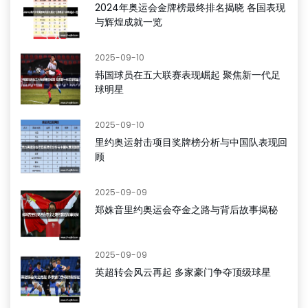
2024年奥运会金牌榜最终排名揭晓 各国表现
与辉煌成就一览
2025-09-10
韩国球员在五大联赛表现崛起 聚焦新一代足
球明星
2025-09-10
里约奥运射击项目奖牌榜分析与中国队表现回
顾
2025-09-09
郑姝音里约奥运会夺金之路与背后故事揭秘
2025-09-09
英超转会风云再起 多家豪门争夺顶级球星