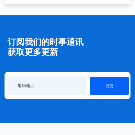
订阅我们的时事通讯
获取更多更新
提交