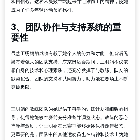
和自信心。这种从失败中站起来并迎难而上的精神，使她
成为了许多年轻运动员的榜样。
3、团队协作与支持系统的重
要性
虽然王明娟的成功有赖于她个人的努力和才能，但背后无
疑有着强大的团队支持。东京奥运会期间，王明娟不仅依
靠自身的技术和心理素质，还充分发挥了与教练、队友的
默契配合。团队的支持和共同努力，助力她在赛场上不断
突破极限。
球探体育比分网
王明娟的教练团队为她提供了科学的训练计划和细致的指
导，使得她能够在赛前充分准备并调整状态。教练的悉心
指导与激励，让王明娟在比赛中能够始终保持最佳状态。
更重要的是，团队中的其他运动员也在精神和技术上为她